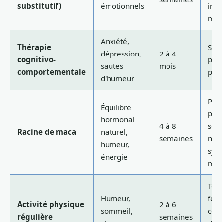
substitutif)
émotionnels
indi
méd
Anxiété,
Thérapie
Sym
dépression,
2 à 4
cognitivo-
psy
sautes
mois
comportementale
pré
d'humeur
Pré
Équilibre
pour
hormonal
4 à 8
solu
Racine de maca
naturel,
semaines
natu
humeur,
sym
énergie
mod
Tout
Humeur,
fem
Activité physique
2 à 6
sommeil,
com
régulière
semaines