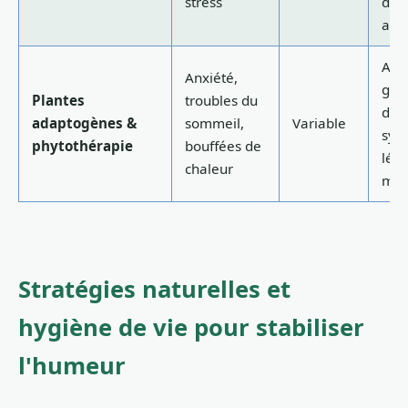
stress
d'au
app
App
Anxiété,
glob
Plantes
troubles du
dou
adaptogènes &
sommeil,
Variable
sym
phytothérapie
bouffées de
lége
chaleur
mod
Stratégies naturelles et
hygiène de vie pour stabiliser
l'humeur