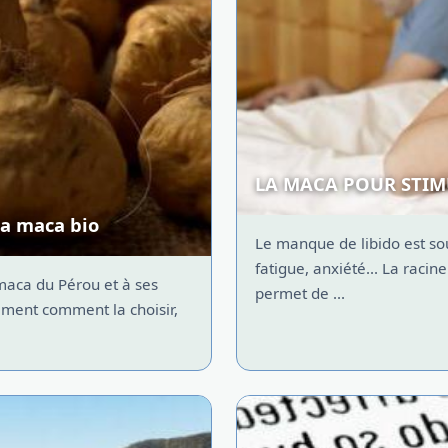
LA MACA POUR STIM
la maca bio
Le manque de libido est so
fatigue, anxiété... La rac
maca du Pérou et à ses
permet de ...
galement comment la choisir,