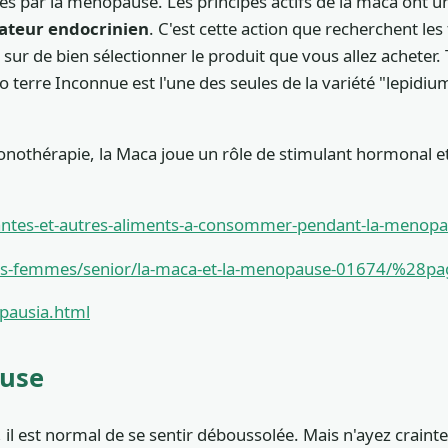
ar la ménopause. Les principes actifs de la maca ont une 
ateur endocrinien
. C'est cette action que recherchent 
 de bien sélectionner le produit que vous allez acheter. T
io terre Inconnue est l'une des seules de la variété "lepi
monothérapie, la Maca joue un rôle de stimulant hormonal et
ntes-et-autres-aliments-a-consommer-pendant-la-menop
des-femmes/senior/la-maca-et-la-menopause-01674/%28p
pausia.html
ause
il est normal de se sentir déboussolée. Mais n'ayez crain