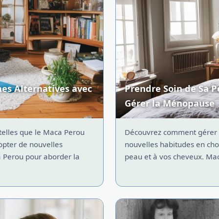
es Alternatives avec
Prendre Soin de Sa P
Gérer la Ménopause
elles que le Maca Perou
Découvrez comment gérer 
opter de nouvelles
nouvelles habitudes en cho
a Perou pour aborder la
peau et à vos cheveux. Maca