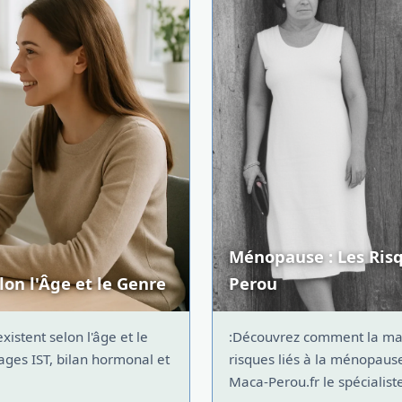
Ménopause : Les Ris
on l'Âge et le Genre
Perou
stent selon l'âge et le
:Découvrez comment la maca
tages IST, bilan hormonal et
risques liés à la ménopause
Maca-Perou.fr le spécialist