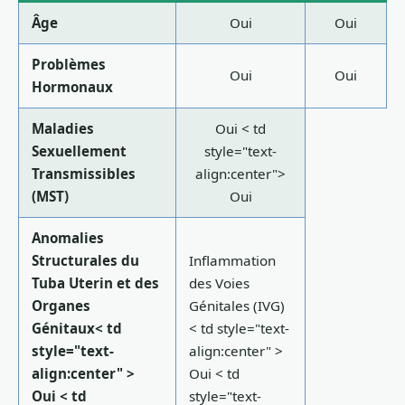
Âge
Oui
Oui
Problèmes
Oui
Oui
Hormonaux
Maladies
Oui
< td
Sexuellement
style="text-
Transmissibles
align:center">
(MST)
Oui
Anomalies
Structurales du
Inflammation
Tuba Uterin et des
des Voies
Organes
Génitales (IVG)
Génitaux
< td
< td style="text-
style="text-
align:center" >
align:center" >
Oui
< td
Oui
< td
style="text-